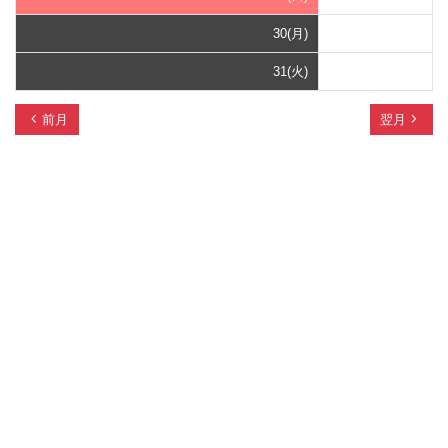
30(月)
31(火)
chevron_left
navigate_next
前月
翌月