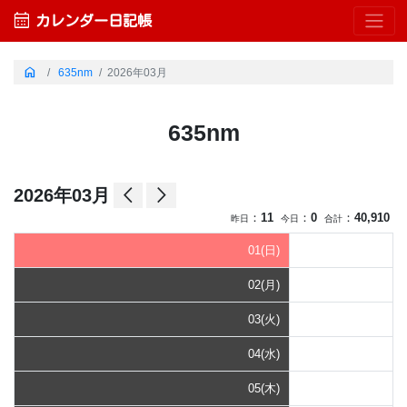
calendar_month
カレンダー日記帳
home
635nm
2026年03月
635nm
arrow_back_ios
arrow_forward_ios
2026年03月
：
11
：
0
：
40,910
昨日
今日
合計
01(日)
02(月)
03(火)
04(水)
05(木)