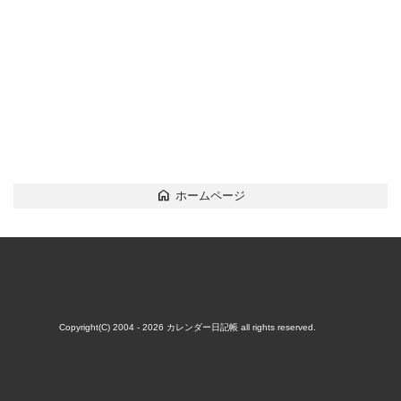
home
ホームページ
Copyright(C) 2004 - 2026
カレンダー日記帳
all rights reserved.